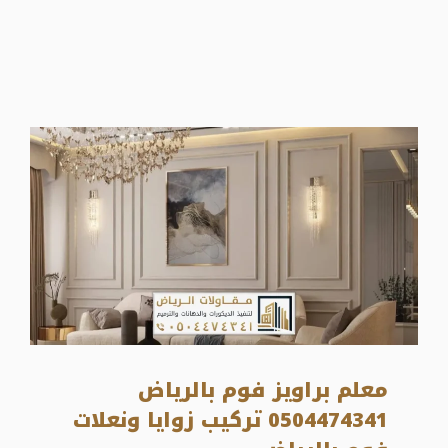
معلم براويز فوم بالرياض
0504474341 تركيب زوايا ونعلات