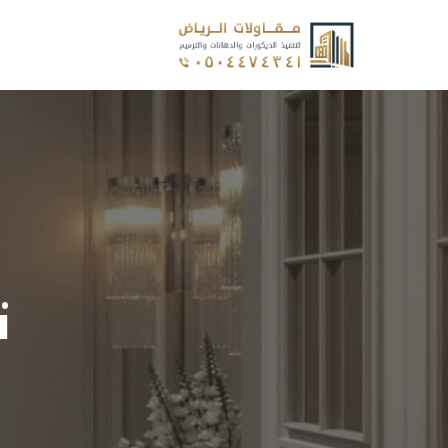
نتقل
لى
لمحتوى
ت