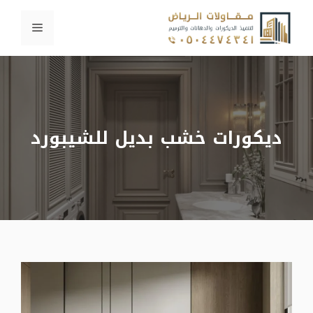
نتقل
القائمة
لى
لمحتوى
ديكورات خشب بديل للشيبورد