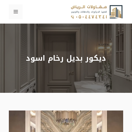
نتقل
القائمة
لى
لمحتوى
ديكور بديل رخام اسود